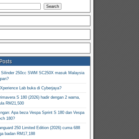
Search
Posts
2 Silinder 250cc SWM SC250X masuk Malaysia
epan?
Xperience Lab buka di Cyberjaya?
imavera S 180 (2026) hadir dengan 2 warna,
ula RM21,500
ingan: Apa beza Vespa Sprint S 180 dan Vespa
ech 180?
nguard 250 Limited Edition (2026) cuma 688
arga badan RM17,188