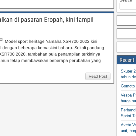
Search
an di pasaran Eropah, kini tampil
Model sport heritage Yamaha XSR700 2022 kini
il dengan beberapa kemaskini baharu. Sekali pandang
SR700 2020, tambahan pula penampilan terkininya
Recent 
 namun tetap membawakan beberapa perubahan yang
Skuter 
Read Post
tahun d
Gomoto 
Vespa Pr
harga m
Perband
Sprint T
Aveta Va
unit, h