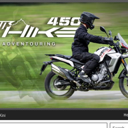
H
Kini