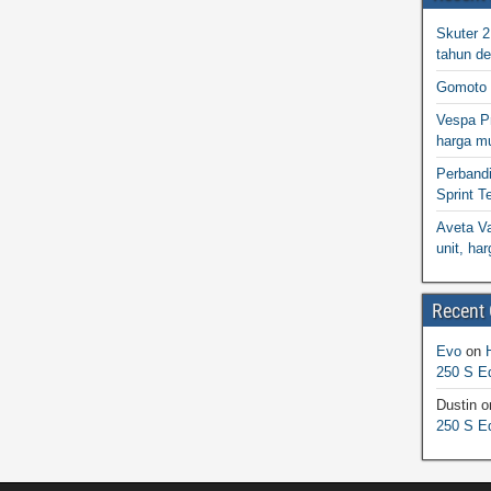
Skuter 
tahun d
Gomoto 
Vespa Pr
harga m
Perband
Sprint T
Aveta Va
unit, h
Recent
Evo
on
250 S Ed
Dustin
o
250 S Ed