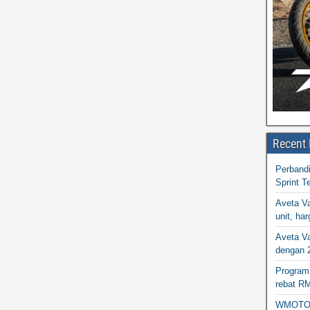
Recent 
Perband
Sprint T
Aveta Va
unit, h
Aveta Va
dengan 
Program 
rebat R
WMOTO N