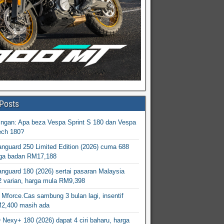
Posts
ingan: Apa beza Vespa Sprint S 180 dan Vespa
ech 180?
nguard 250 Limited Edition (2026) cuma 688
arga badan RM17,188
nguard 180 (2026) sertai pasaran Malaysia
2 varian, harga mula RM9,398
Mforce.Cas sambung 3 bulan lagi, insentif
M2,400 masih ada
exy+ 180 (2026) dapat 4 ciri baharu, harga