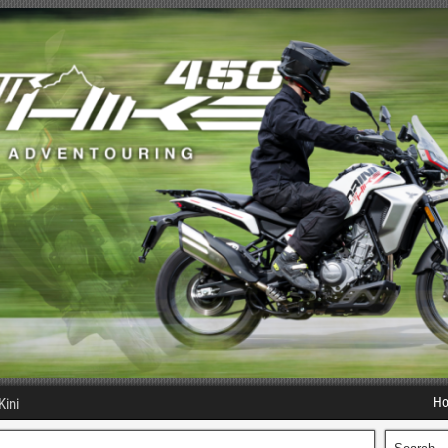
H
Kini