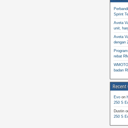
Perband
Sprint T
Aveta Va
unit, h
Aveta Va
dengan 
Program 
rebat R
WMOTO N
badan R
Recent
Evo
on
250 S Ed
Dustin
o
250 S Ed