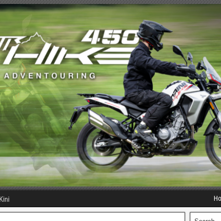
H
Kini