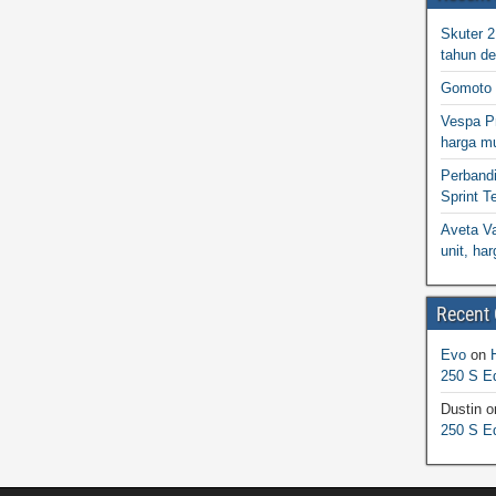
Skuter 
tahun d
Gomoto 
Vespa Pr
harga m
Perband
Sprint T
Aveta Va
unit, h
Recent
Evo
on
250 S Ed
Dustin
o
250 S Ed