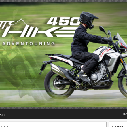
H
Kini