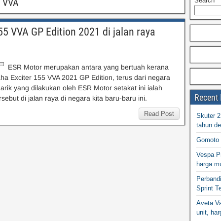
5 VVA
Search
5 VVA GP Edition 2021 di jalan raya
ESR Motor merupakan antara yang bertuah kerana
 Exciter 155 VVA 2021 GP Edition, terus dari negara
rik yang dilakukan oleh ESR Motor setakat ini ialah
Recent 
but di jalan raya di negara kita baru-baru ini.
Read Post
Skuter 
tahun d
Gomoto 
Vespa Pr
harga m
Perband
Sprint T
Aveta Va
unit, h