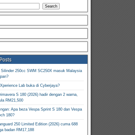
Search
Posts
2 Silinder 250cc SWM SC250X masuk Malaysia
epan?
Xperience Lab buka di Cyberjaya?
imavera S 180 (2026) hadir dengan 2 warna,
ula RM21,500
ingan: Apa beza Vespa Sprint S 180 dan Vespa
ech 180?
nguard 250 Limited Edition (2026) cuma 688
arga badan RM17,188