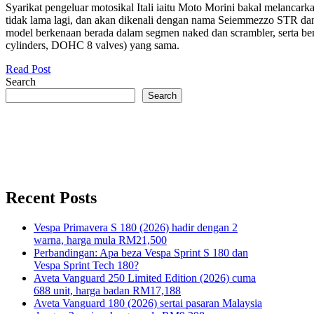
Syarikat pengeluar motosikal Itali iaitu Moto Morini bakal melancar
tidak lama lagi, dan akan dikenali dengan nama Seiemmezzo STR 
model berkenaan berada dalam segmen naked dan scrambler, serta berk
cylinders, DOHC 8 valves) yang sama.
Read Post
Search
Search
Recent Posts
Vespa Primavera S 180 (2026) hadir dengan 2
warna, harga mula RM21,500
Perbandingan: Apa beza Vespa Sprint S 180 dan
Vespa Sprint Tech 180?
Aveta Vanguard 250 Limited Edition (2026) cuma
688 unit, harga badan RM17,188
Aveta Vanguard 180 (2026) sertai pasaran Malaysia