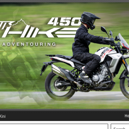
H
Kini