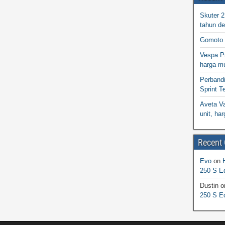
Skuter 
tahun d
Gomoto 
Vespa Pr
harga m
Perband
Sprint T
Aveta Va
unit, h
Recent
Evo
on
250 S Ed
Dustin
o
250 S Ed