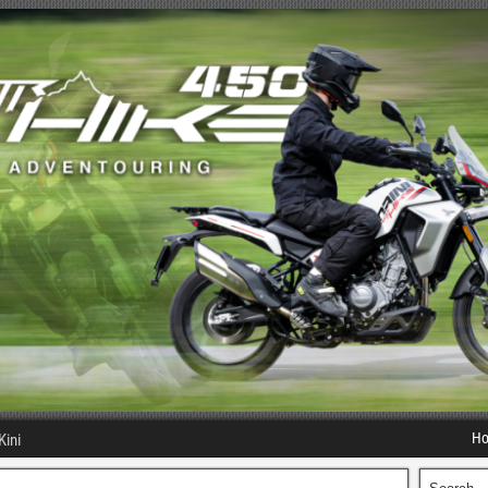
H
Kini