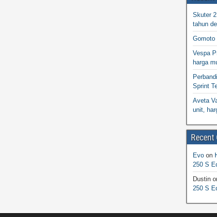
Skuter 
tahun d
Gomoto 
Vespa Pr
harga m
Perband
Sprint T
Aveta Va
unit, h
Recent
Evo
on
250 S Ed
Dustin
o
250 S Ed