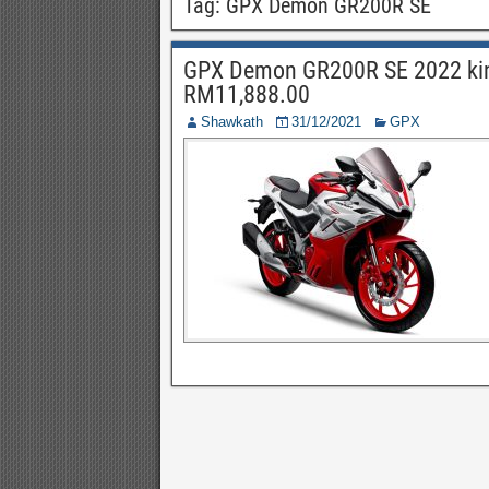
Tag:
GPX Demon GR200R SE
GPX Demon GR200R SE 2022 kini
RM11,888.00
Shawkath
31/12/2021
GPX