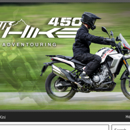
H
Kini