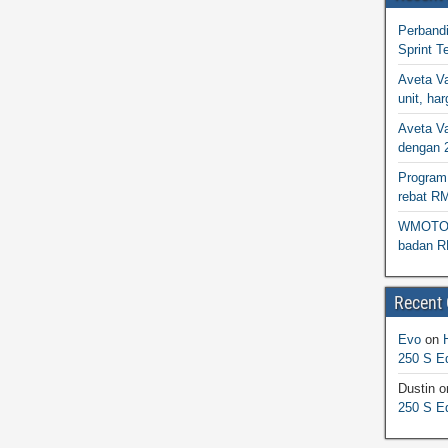
Perband
Sprint T
Aveta Va
unit, h
Aveta Va
dengan 
Program 
rebat R
WMOTO N
badan R
Recent
Evo
on
250 S Ed
Dustin
o
250 S Ed