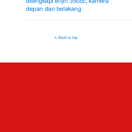
dilengkapi enjin 350cc, kamera
depan dan belakang
Back to top