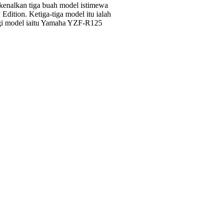
enalkan tiga buah model istimewa
dition. Ketiga-tiga model itu ialah
 model iaitu Yamaha YZF-R125