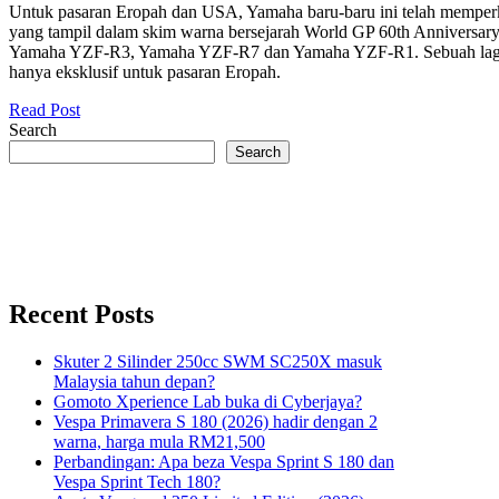
Untuk pasaran Eropah dan USA, Yamaha baru-baru ini telah memperk
yang tampil dalam skim warna bersejarah World GP 60th Anniversary E
Yamaha YZF-R3, Yamaha YZF-R7 dan Yamaha YZF-R1. Sebuah lagi
hanya eksklusif untuk pasaran Eropah.
Read Post
Search
Search
Recent Posts
Skuter 2 Silinder 250cc SWM SC250X masuk
Malaysia tahun depan?
Gomoto Xperience Lab buka di Cyberjaya?
Vespa Primavera S 180 (2026) hadir dengan 2
warna, harga mula RM21,500
Perbandingan: Apa beza Vespa Sprint S 180 dan
Vespa Sprint Tech 180?