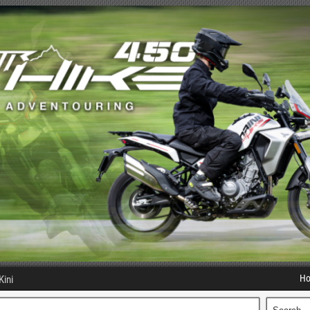
H
Kini