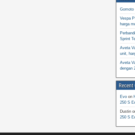
Gomoto 
Vespa Pr
harga m
Perband
Sprint T
Aveta Va
unit, h
Aveta Va
dengan 
Recent
Evo
on
250 S Ed
Dustin
o
250 S Ed