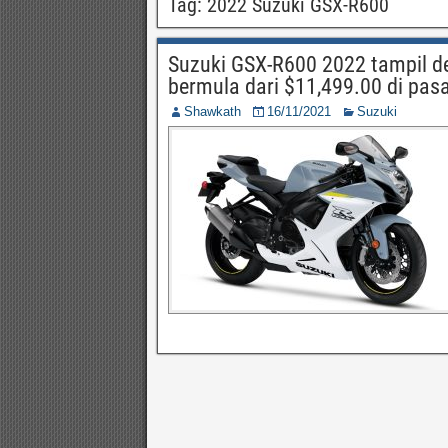
Tag:
2022 Suzuki GSX-R600
Suzuki GSX-R600 2022 tampil d
bermula dari $11,499.00 di pas
Shawkath
16/11/2021
Suzuki