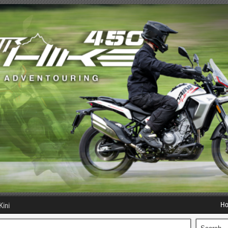
H
Kini