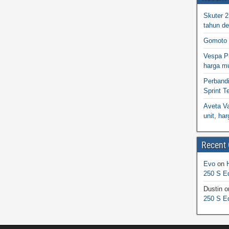
Skuter 
tahun d
Gomoto 
Vespa Pr
harga m
Perband
Sprint T
Aveta Va
unit, h
Recent
Evo
on
250 S Ed
Dustin
o
250 S Ed