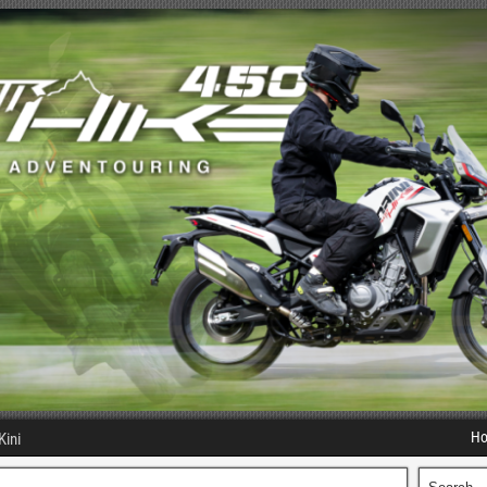
H
Kini