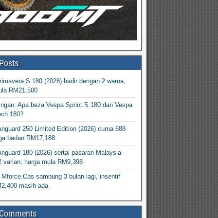
Posts
imavera S 180 (2026) hadir dengan 2 warna,
ula RM21,500
ingan: Apa beza Vespa Sprint S 180 dan Vespa
ech 180?
nguard 250 Limited Edition (2026) cuma 688
arga badan RM17,188
nguard 180 (2026) sertai pasaran Malaysia
2 varian, harga mula RM9,398
Mforce.Cas sambung 3 bulan lagi, insentif
M2,400 masih ada
 Comments