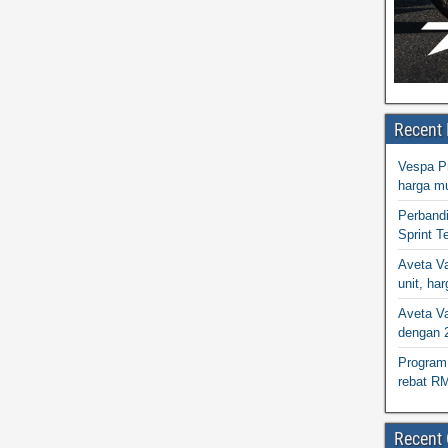
Recent 
Vespa Pr
harga m
Perband
Sprint T
Aveta Va
unit, h
Aveta Va
dengan 
Program 
rebat R
Recent