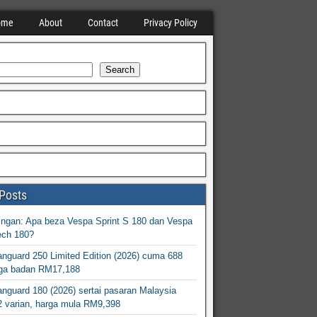
ome
About
Contact
Privacy Policy
Search
Posts
ingan: Apa beza Vespa Sprint S 180 dan Vespa
ech 180?
nguard 250 Limited Edition (2026) cuma 688
arga badan RM17,188
nguard 180 (2026) sertai pasaran Malaysia
2 varian, harga mula RM9,398