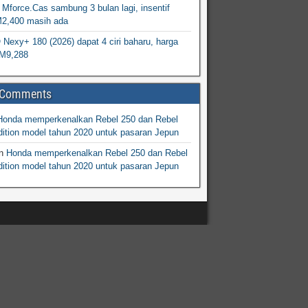
Mforce.Cas sambung 3 bulan lagi, insentif
M2,400 masih ada
exy+ 180 (2026) dapat 4 ciri baharu, harga
M9,288
 Comments
Honda memperkenalkan Rebel 250 dan Rebel
ition model tahun 2020 untuk pasaran Jepun
n
Honda memperkenalkan Rebel 250 dan Rebel
ition model tahun 2020 untuk pasaran Jepun