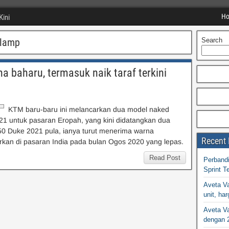
H
Kini
dlamp
Search
 baharu, termasuk naik taraf terkini
KTM baru-baru ini melancarkan dua model naked
 untuk pasaran Eropah, yang kini didatangkan dua
50 Duke 2021 pula, ianya turut menerima warna
Recent 
rkan di pasaran India pada bulan Ogos 2020 yang lepas.
Read Post
Perband
Sprint T
Aveta Va
unit, h
Aveta Va
dengan 