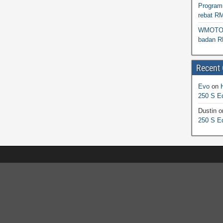
Program 
rebat R
WMOTO N
badan R
Recent
Evo
on
250 S Ed
Dustin
o
250 S Ed