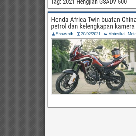
Tag:
2021 Hengjian GSADV 500
Honda Africa Twin buatan China 
petrol dan kelengkapan kamera
Shawkath
20/02/2021
Motosikal
,
Moto