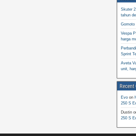
Skuter 
tahun d
Gomoto 
Vespa Pr
harga m
Perband
Sprint T
Aveta Va
unit, h
Recent
Evo
on
250 S Ed
Dustin
o
250 S Ed