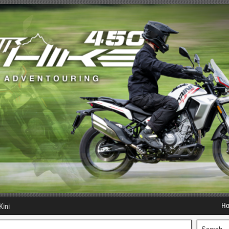
H
Kini