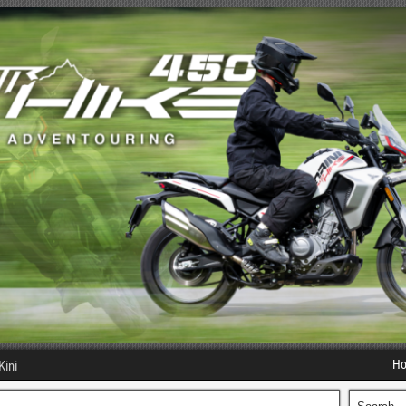
H
Kini