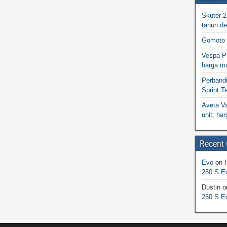
Skuter 
tahun d
Gomoto 
Vespa Pr
harga m
Perband
Sprint T
Aveta Va
unit, h
Recent
Evo
on
250 S Ed
Dustin
o
250 S Ed