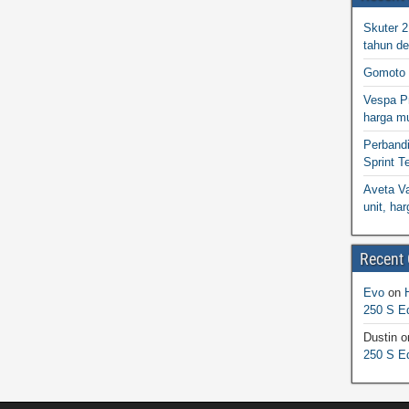
Skuter 
tahun d
Gomoto 
Vespa Pr
harga m
Perband
Sprint T
Aveta Va
unit, h
Recent
Evo
on
250 S Ed
Dustin
o
250 S Ed