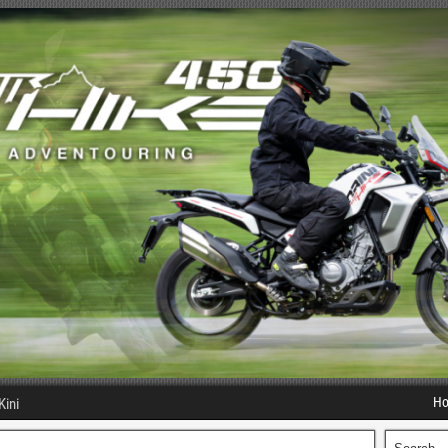
H
Kini