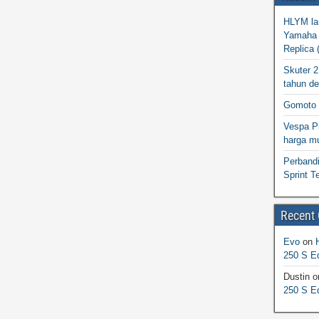
HLYM la
Yamaha 
Replica 
Skuter 
tahun d
Gomoto 
Vespa Pr
harga m
Perband
Sprint T
Recent
Evo
on
250 S Ed
Dustin
o
250 S Ed