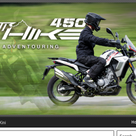
H
Kini