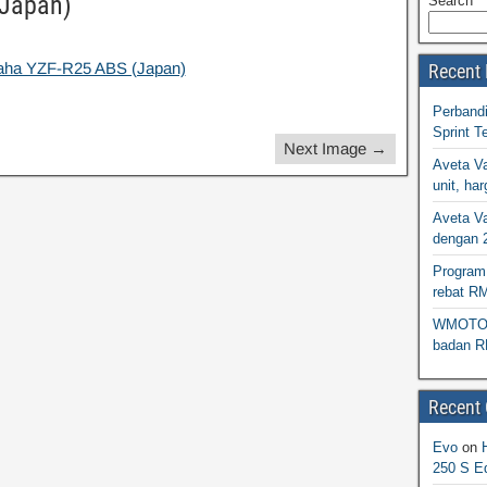
Japan)
Search
Recent 
Perband
Sprint T
Next Image →
Aveta Va
unit, h
Aveta Va
dengan 
Program 
rebat R
WMOTO N
badan R
Recent
Evo
on
250 S Ed