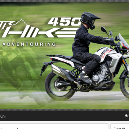
H
Kini