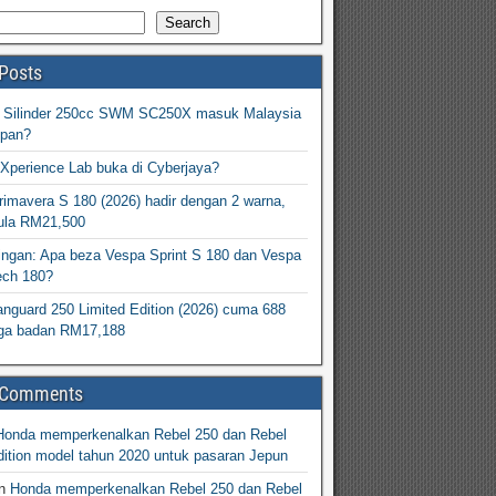
Search
Posts
2 Silinder 250cc SWM SC250X masuk Malaysia
epan?
Xperience Lab buka di Cyberjaya?
imavera S 180 (2026) hadir dengan 2 warna,
ula RM21,500
ingan: Apa beza Vespa Sprint S 180 dan Vespa
ech 180?
nguard 250 Limited Edition (2026) cuma 688
arga badan RM17,188
 Comments
Honda memperkenalkan Rebel 250 dan Rebel
ition model tahun 2020 untuk pasaran Jepun
n
Honda memperkenalkan Rebel 250 dan Rebel