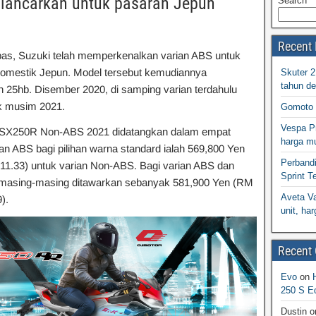
lancarkan untuk pasaran Jepun
Search
Recent 
as, Suzuki telah memperkenalkan varian ABS untuk
omestik Jepun. Model tersebut kemudiannya
Skuter 
tahun d
h 25hb. Disember 2020, di samping varian terdahulu
k musim 2021.
Gomoto 
Vespa Pr
SX250R Non-ABS 2021 didatangkan dalam empat
harga m
an ABS bagi pilihan warna standard ialah 569,800 Yen
Perband
11.33) untuk varian Non-ABS. Bagi varian ABS dan
Sprint T
, masing-masing ditawarkan sebanyak 581,900 Yen (RM
Aveta Va
).
unit, h
Recent
Evo
on
250 S Ed
Dustin
o