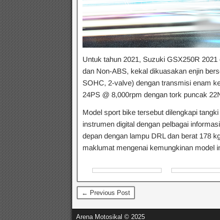
Untuk tahun 2021, Suzuki GSX250R 2021 d
dan Non-ABS, kekal dikuasakan enjin berses
SOHC, 2-valve) dengan transmisi enam k
24PS @ 8,000rpm dengan tork puncak 2
Model sport bike tersebut dilengkapi tangki
instrumen digital dengan pelbagai informas
depan dengan lampu DRL dan berat 178 kg
maklumat mengenai kemungkinan model ini
← Previous Post
Arena Motosikal © 2025