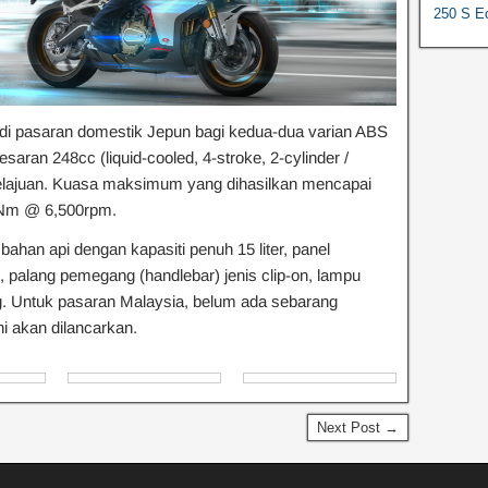
250 S Ed
i pasaran domestik Jepun bagi kedua-dua varian ABS
aran 248cc (liquid-cooled, 4-stroke, 2-cylinder /
elajuan. Kuasa maksimum yang dihasilkan mencapai
2Nm @ 6,500rpm.
 bahan api dengan kapasiti penuh 15 liter, panel
i, palang pemegang (handlebar) jenis clip-on, lampu
. Untuk pasaran Malaysia, belum ada sebarang
 akan dilancarkan.
Next Post →