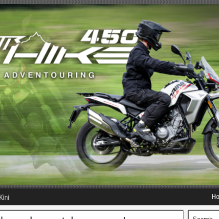
H
Kini