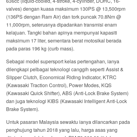
636cc (liquid-cooled, 4-stroke, 4-cylinder, DOHC, 16-
valves) dengan kuasa maksimum 130PS @ 13,500rpm
(136PS dengan Ram Air) dan tork puncak 70.8Nm @
11,000rpm, seterusnya dipadankan transmisi enam
kelajuan. Tangki bahan apinya mempunyai kapasiti
maksimum 17 liter, sementara berat motosikal berada
pada paras 196 kg (curb mass).
Sebagai model supersport kelas pertengahan, ianya
dilengkapi pelbagai teknologi canggih seperti Assist &
Slipper Clutch, Economical Riding Indicator, KTRC
(Kawasaki Traction Control), Power Modes, KQS
(Kawasaki Quick Shifter), ABS (Anti-Lock Brake System)
dan juga teknologi KIBS (Kawasaki Intelligent Anti-Lock
Brake System).
Untuk pasaran Malaysia sewaktu ianya dilancarkan pada
penghujung tahun 2018 yang lalu, harga asas yang